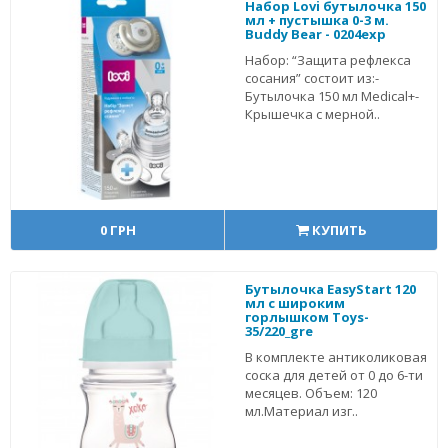
Набор Lovi бутылочка 150
мл + пустышка 0-3 м.
Buddy Bear - 0204exp
Набор: “Защита рефлекса
сосания” состоит из:-
Бутылочка 150 мл Мedical+-
Крышечка с мерной..
0 ГРН
КУПИТЬ
Бутылочка EasyStart 120
мл с широким
горлышком Toys-
35/220_gre
В комплекте антиколиковая
соска для детей от 0 до 6-ти
месяцев. Объем: 120
мл.Материал изг..