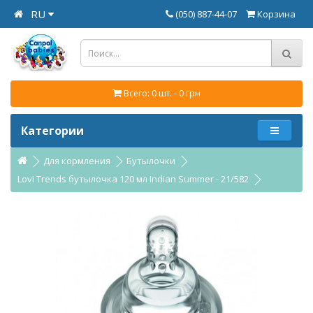
RU
(050) 887-44-07
Корзина
Всего: 0 шт. - 0 грн
Категории
Для кормления
Бутылочки
Lovi Trends бутылочка 120 мл Indian Summer - 21/582