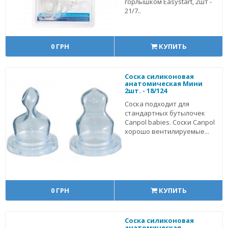
горлышком Easystart, 2шт -
21/7..
0 ГРН
КУПИТЬ
Соска силиконовая
анатомическая Мини
2шт. - 18/124
Соска подходит для
стандартных бутылочек
Canpol babies. Соски Canpol
хорошо вентилируемые...
0 ГРН
КУПИТЬ
Соска силиконовая
анатомическая