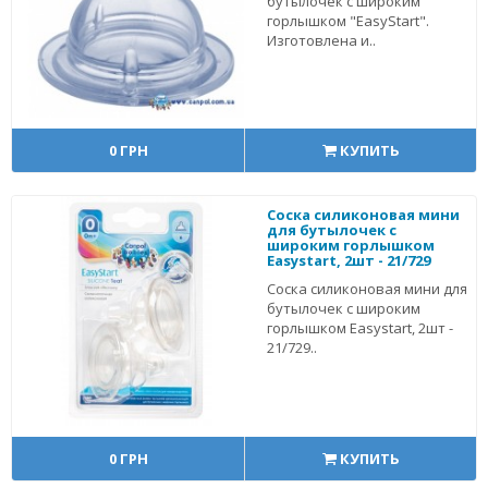
бутылочек с широким
горлышком "EasyStart".
Изготовлена и..
0 ГРН
КУПИТЬ
Соска силиконовая мини
для бутылочек с
широким горлышком
Easystart, 2шт - 21/729
Соска силиконовая мини для
бутылочек с широким
горлышком Easystart, 2шт -
21/729..
0 ГРН
КУПИТЬ