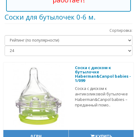
Соски для бутылочек 0-6 м.
Сортировка:
Соска с диском к
бутылочке
Haberman&Canpol babies -
1/099
Соска с диском к
антиколиковой бутылочке
Haberman&Canpol babies –
преданный помо..
0 ГРН
КУПИТЬ