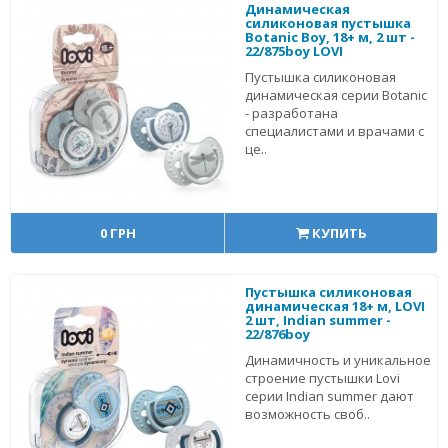
Динамическая
силиконовая пустышка
Botanic Вoy, 18+ м, 2 шт -
22/875boy LOVI
Пустышка силиконовая
динамическая серии Botanic
- разработана
специалистами и врачами с
це..
0 ГРН
КУПИТЬ
Пустышка силиконовая
динамическая 18+ м, LOVI
2 шт, Indian summer -
22/876boy
Динамичность и уникальное
строение пустышки Lovi
серии Indian summer дают
возможность своб..