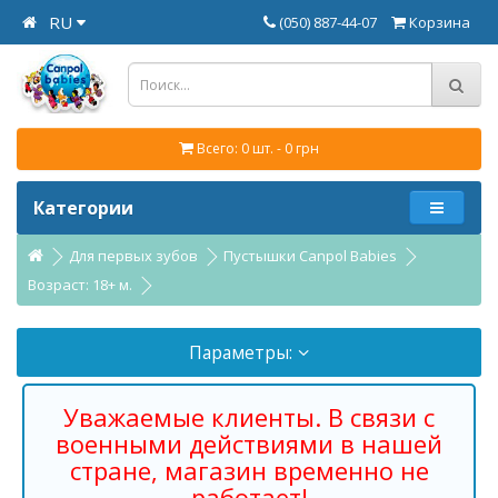
RU
(050) 887-44-07
Корзина
Всего: 0 шт. - 0 грн
Категории
Для первых зубов
Пустышки Canpol Babies
Возраст: 18+ м.
Параметры:
Уважаемые клиенты. В связи с
военными действиями в нашей
стране, магазин временно не
работает!