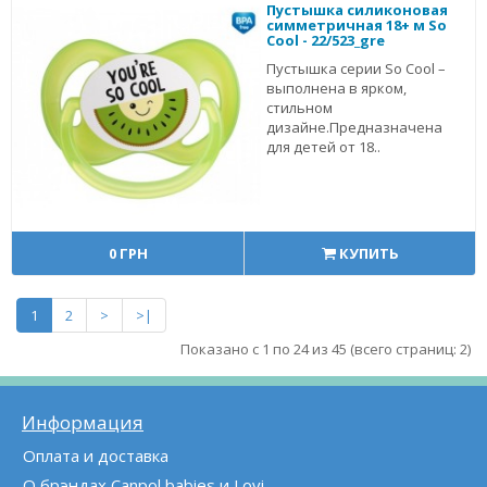
Пустышка силиконовая
симметричная 18+ м So
Cool - 22/523_gre
Пустышка серии So Cool –
выполнена в ярком,
стильном
дизайне.Предназначена
для детей от 18..
0 ГРН
КУПИТЬ
1
2
>
>|
Показано с 1 по 24 из 45 (всего страниц: 2)
Информация
Оплата и доставка
О брэндах Canpol babies и Lovi