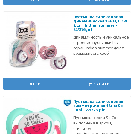
Пустышка силиконовая
динамическая 18+ м, LOVI
2 шт, Indian summer -
22/876girl
Динамичность и уникальное
строение пустышки Lovi
серии Indian summer дают
возможность своб..
0 ГРН
КУПИТЬ
Пустышка силиконовая
симметричная 18+ м So
Cool - 22/523_pin
Пустышка серии So Cool –
выполнена в ярком,
стильном
дизайне.Предназначена