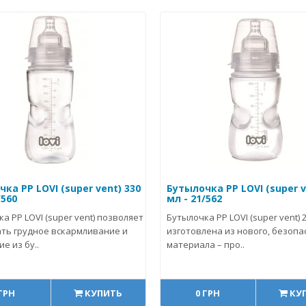
ка PP LOVI (super vent) 330
Бутылочка PP LOVI (super v
/560
мл - 21/562
а PP LOVI (super vent) позволяет
Бутылочка PP LOVI (super vent) 2
ть грудное вскармливание и
изготовлена из нового, безопа
е из бу..
материала – про..
 ГРН
КУПИТЬ
0 ГРН
КУ