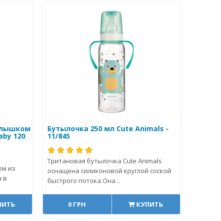
рлышком
Бутылочка 250 мл Cute Animals -
by 120
11/845
Тритановая бутылочка Cute Animals
ом из
оснащена силиконовой круглой соской
 в
быстрого потока.Она ..
ПИТЬ
0 ГРН
КУПИТЬ