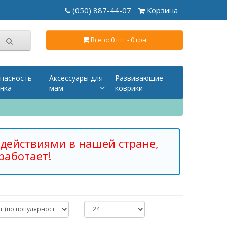
(050) 887-44-07
Корзина
Всего: 0 шт. - 0 грн
пасность
Аксессуары для
Развивающие
нка
мам
коврики
действиями в нашей стране,
работает!