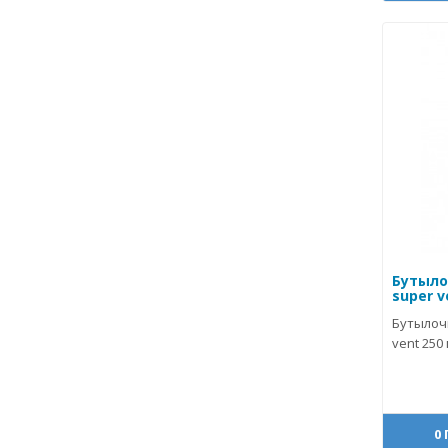
Бутыло
super v
Бутылоч
vent 250 м
0