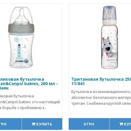
ликовая бутылочка
Тритановая бутылочка 250
n&Canpol babies, 260 мл -
11/841
Маяк
Бутылочка из инновационного,
иковая бутылочка
абсолютно безопасного матер
n&Canpol babies это настоящий
тритан. Снабжена круглой сили.
 борьбе с проблемою к..
 ГРН
КУПИТЬ
0 ГРН
КУ