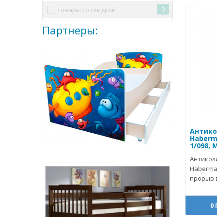
0
Товары со скидкой
Партнеры:
Антико
Haberma
1/098, 
Антикол
Haberma
прорыв в
0