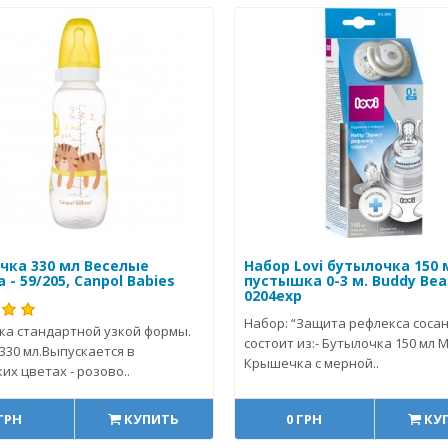
чка 330 мл Веселые
Набор Lovi бутылочка 150 
 - 59/205, Canpol Babies
пустышка 0-3 м. Buddy Bear
0204exp
Набор: “Защита рефлекса сосан
ка стандартной узкой формы.
состоит из:- Бутылочка 150 мл М
330 мл.Выпускается в
Крышечка с мерной..
их цветах - розово..
 ГРН
КУПИТЬ
0 ГРН
КУ