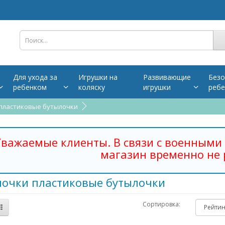
Для ухода за
Игрушки на
Развивающие
Безо
ребенком
коляску
игрушки
ребе
 пластиковые бутылочки
важаемые клиенты. В связи с военными 
магазин временно не 
лочки пластиковые бутылочки
Сортировка: