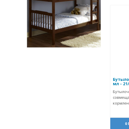
Бутылоч
мл - 21
Бутылочк
совмеща
кормлени
0