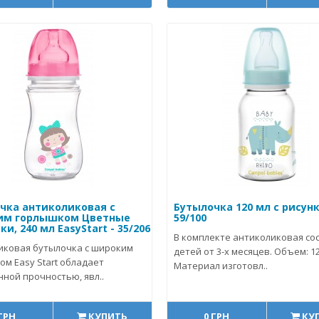
чка антиколиковая с
Бутылочка 120 мл с рисунк
им горлышком Цветные
59/100
и, 240 мл EasyStart - 35/206
В комплекте антиколиковая сос
иковая бутылочка с широким
детей от 3-х месяцев. Объем: 12
м Easy Start обладает
Материал изготовл..
ной прочностью, явл..
 ГРН
КУПИТЬ
0 ГРН
КУ