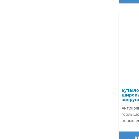
Бутыло
широк
зверушк
Антикол
горлышко
повышен
0