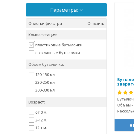
Параметры:
Очистки фильтра
Очистить
Комплектация:
пластиковые бутылочки
стеклянные бутылочки
Обьем бутылочки:
120-150 мл
Бутыло
230-250 мл
зверята
300-330 мл
Бутылоч
Возраст:
Объем - 
нескольк
от 0 м.
3-12 м.
0
12 + м.