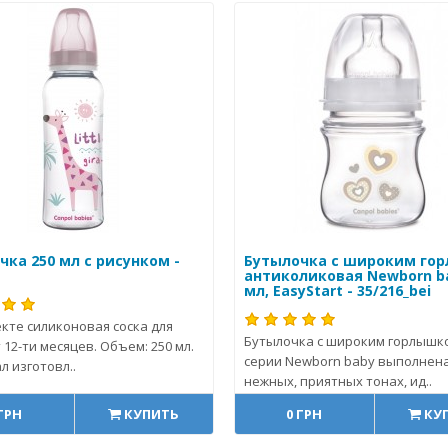
чка 250 мл с рисунком -
Бутылочка с широким го
антиколиковая Newborn ba
мл, EasyStart - 35/216_bei
кте силиконовая соска для
Бутылочка с широким горлышк
 12-ти месяцев. Объем: 250 мл.
серии Newborn baby выполнена
 изготовл..
нежных, приятных тонах, ид..
 ГРН
КУПИТЬ
0 ГРН
КУ