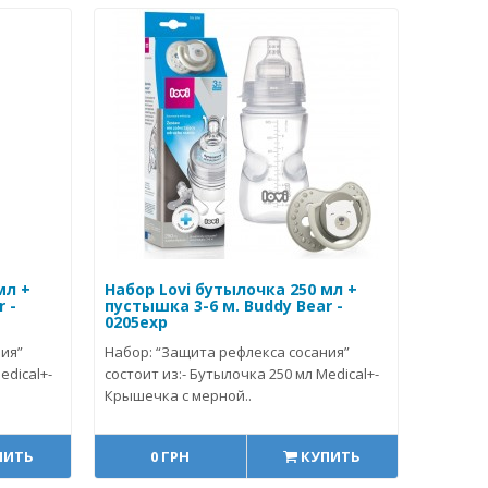
мл +
Набор Lovi бутылочка 250 мл +
 -
пустышка 3-6 м. Buddy Bear -
0205exp
ия”
Набор: “Защита рефлекса сосания”
edical+-
состоит из:- Бутылочка 250 мл Мedical+-
Крышечка с мерной..
ПИТЬ
0 ГРН
КУПИТЬ