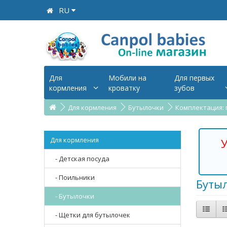
RU
Для
Мобили на
Для первых
кормления
кроватку
зубов
Для кормления
Бутылочки
Комплектация:
Для кормления
У
- Детская посуда
- Поильники
Буты
- Бутылочки
- Щетки для бутылочек