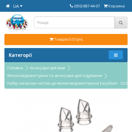
UA
(050) 887-44-07
Корзина
Товарів 0 (0 грн)
Категорії
Головна
Аксесуари для мам
Молоковідсмоктувачі та аксесуари для годування
Набір запасних частин до молоковідсмоктувача EasyStart - 12/210