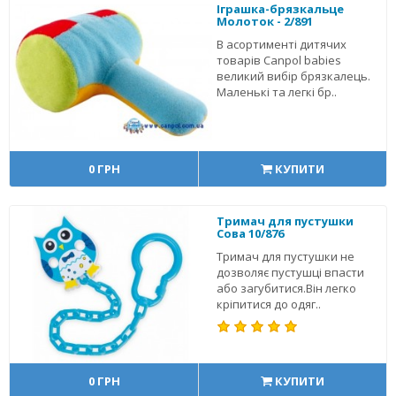
Іграшка-брязкальце
Молоток - 2/891
В асортименті дитячих
товарів Canpol babies
великий вибір брязкалець.
Маленькі та легкі бр..
0 ГРН
КУПИТИ
Тримач для пустушки
Сова 10/876
Тримач для пустушки не
дозволяє пустушці впасти
або загубитися.Він легко
кріпитися до одяг..
0 ГРН
КУПИТИ