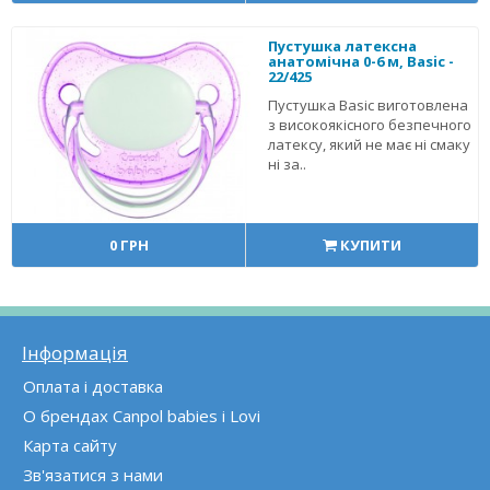
Пустушка латексна
анатомічна 0-6 м, Basic -
22/425
Пустушка Basic виготовлена
з високоякісного безпечного
латексу, який не має ні смаку
ні за..
0 ГРН
КУПИТИ
Інформація
Оплата і доставка
О брендах Canpol babies і Lovi
Карта сайту
Зв'язатися з нами