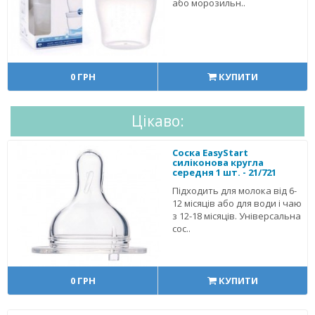
або морозильн..
0 ГРН
КУПИТИ
Цікаво:
Соска EasyStart
силіконова кругла
середня 1 шт. - 21/721
Підходить для молока від 6-
12 місяців або для води і чаю
з 12-18 місяців. Універсальна
сос..
0 ГРН
КУПИТИ