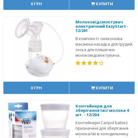
0 ГРН
КУПИТИ
Молоковідсмоктувач
електричний EasyStart -
12/201
В комплекті: силіконова
масажна насадка для грудей,
соска для пляшечки
молоковідсмоктувача..
0 ГРН
КУПИТИ
Контейнери для
зберігання їжі/ молока 4
шт. - 12/204
Контейнери Canpol babies
призначені для зберігання
молока/їжі в холодильнику