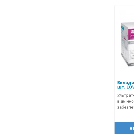
Вклади
шт. LOV
Ультрат
відмінно
забезпе
0