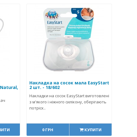
Накладка на сосок мала EasyStart
Natural,
2 шт. - 18/602
Накладки на сосок EasyStart виготовлені
вач
з м'якого і ніжного силікону, оберігають
потріск..
ПИТИ
0 ГРН
КУПИТИ