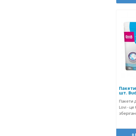
Пакети
шт. Bud
Пакети д
Lovi - це
зберіган
0