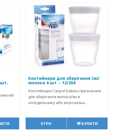
Контейнери для зберігання їжі/
 шт,
молока 4 шт. - 12/204
Контейнери Canpol babies призначені
клеючій
для зберігання молока/їжі в
холодильнику або морозильн..
ПИТИ
0 ГРН
КУПИТИ