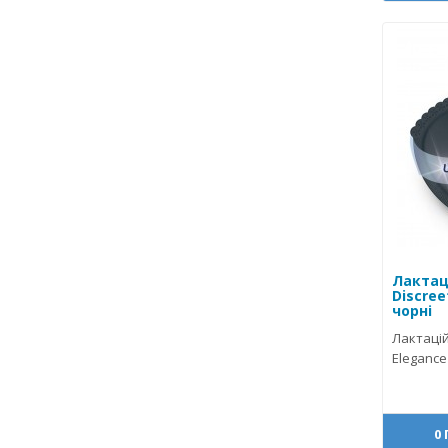
Лактац
Discree
чорні
Лактацій
Elegance 
0