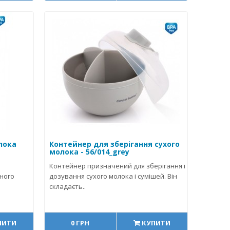
лока
Контейнер для зберігання сухого
молока - 56/014_grey
Контейнер призначений для зберігання і
дного
дозування сухого молока і сумішей. Він
складаєть..
ПИТИ
0 ГРН
КУПИТИ