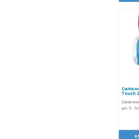
Силіко
Touch 2
Силіконо
шт. S - 5
0