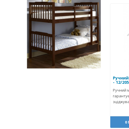
Ручний
- 12/205
Ручний 
гарантує
зціджува
0