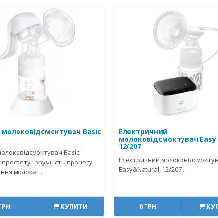
 молоковідсмоктувач Basic
Електричний
молоковідсмоктувач Easy 
12/207
молоковідсмоктувач Basic
Електричний молоковідсмокту
 простоту і зручність процесу
Easy&Natural, 12/207..
ння молока. ..
 ГРН
КУПИТИ
0 ГРН
КУ