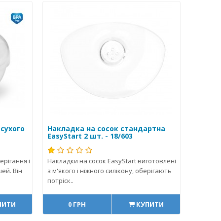
 сухого
Накладка на сосок стандартна
EasyStart 2 шт. - 18/603
рігання і
Накладки на сосок EasyStart виготовлені
ей. Він
з м'якого і ніжного силікону, оберігають
потріск..
ПИТИ
0 ГРН
КУПИТИ