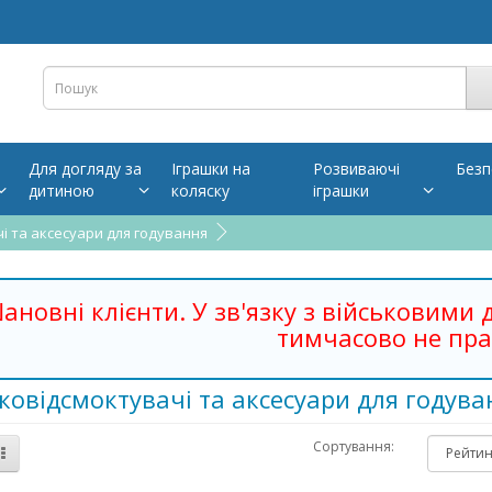
Для догляду за
Іграшки на
Розвиваючі
Безп
дитиною
коляску
іграшки
і та аксесуари для годування
ановні клієнти. У зв'язку з військовими 
тимчасово не пра
овідсмоктувачі та аксесуари для годува
Сортування: