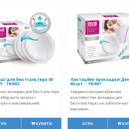
ші для бюстгальтера 40
Лактаційні прокладки День
I - 19/602
60 шт. - 19/607
онкі вкладиші для бюстгальтера
Завдяки хорошим вбирним
 вбирають молоко і
властивостям, вкладиші для
чують максимальний..
бюстгальтера Lovi забезпечую
максимал..
 ГРН
КУПИТИ
0 ГРН
КУ