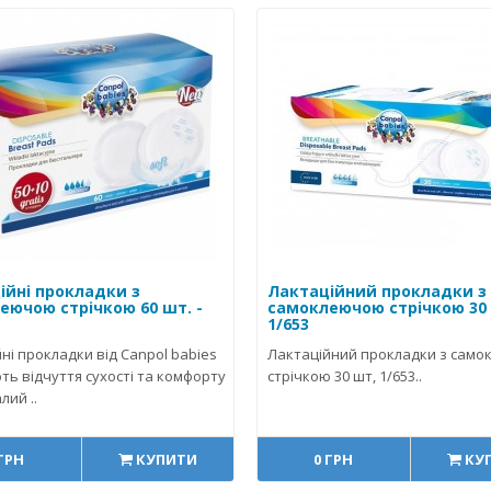
ійні прокладки з
Лактаційний прокладки з
еючою стрічкою 60 шт. -
самоклеючою стрічкою 30
1/653
ні прокладки від Canpol babies
Лактаційний прокладки з само
ь відчуття сухості та комфорту
стрічкою 30 шт, 1/653..
лий ..
 ГРН
КУПИТИ
0 ГРН
КУ