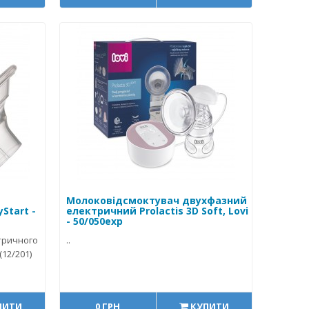
Молоковідсмоктувач двухфазний
Start -
електричний Prolactis 3D Soft, Lovi
- 50/050exp
тричного
..
12/201)
ПИТИ
0 ГРН
КУПИТИ