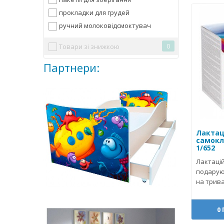
прокладки для грудей
ручний молоковідсмоктувач
0
Товари зі знижкою
Партнери:
Лактац
самокл
1/652
Лактацій
подаруют
на трива
0