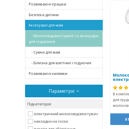
Розвиваючі іграшки
Безпека дитини
Аксесуари для мам
- Молоковідсмоктувачі та аксесуари
для годування
- Сумки для мам
- Білизна для вагітних і годуючих
Розвиваючі килимки
Молоко
електри
Параметри:
В компле
для груд
Підкатегорія:
молоков
електричний молоковідсмоктувач
0
накладки на соски
пакети для зберігання