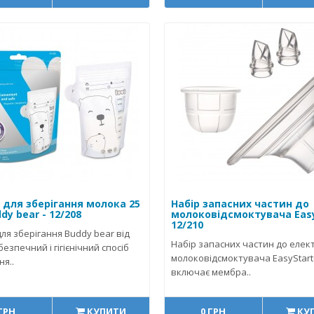
 для зберігання молока 25
Набір запасних частин до
dy bear - 12/208
молоковідсмоктувача Easy
12/210
ля зберігання Buddy bear від
Набір запасних частин до елек
 безпечний і гігієнічний спосіб
молоковідсмоктувача EasyStart(
ня..
включає мембра..
 ГРН
КУПИТИ
0 ГРН
КУ