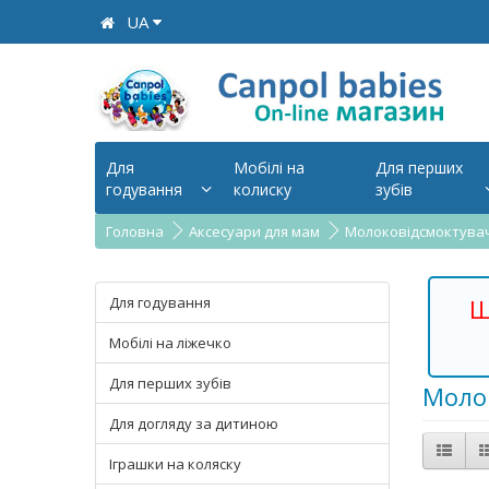
UA
Для
Мобілі на
Для перших
годування
колиску
зубів
Головна
Аксесуари для мам
Молоковідсмоктувач
Для годування
Ш
Мобілі на ліжечко
Для перших зубів
Молок
Для догляду за дитиною
Іграшки на коляску