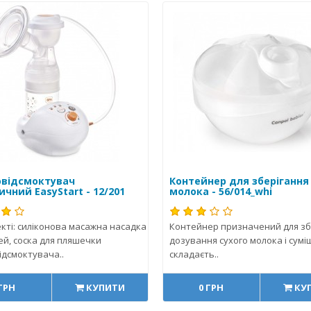
відсмоктувач
Контейнер для зберігання
чний EasyStart - 12/201
молока - 56/014_whi
кті: силіконова масажна насадка
Контейнер призначений для збе
ей, соска для пляшечки
дозування сухого молока і суміш
ідсмоктувача..
складаєть..
 ГРН
КУПИТИ
0 ГРН
КУ