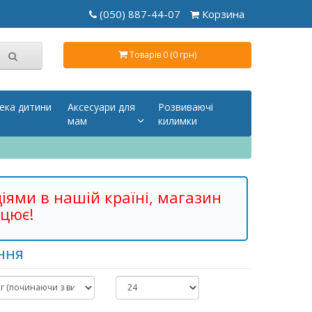
(050) 887-44-07
Корзина
Товарів 0 (0 грн)
ека дитини
Аксесуари для
Розвиваючі
мам
килимки
діями в нашій країні, магазин
цює!
ння