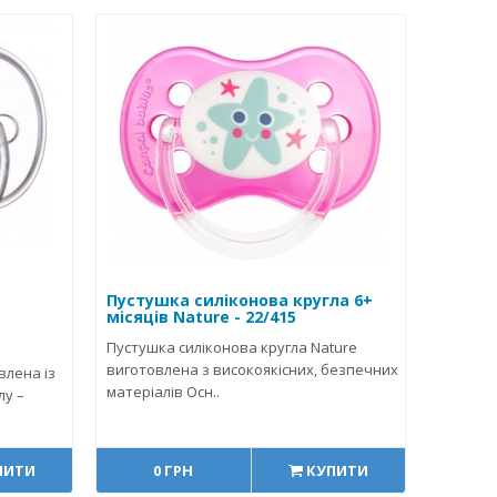
а
Пустушка силіконова кругла 6+
місяців Nature - 22/415
Пустушка силіконова кругла Nature
виготовлена з високоякісних, безпечних
влена із
матеріалів Осн..
лу –
ПИТИ
0 ГРН
КУПИТИ