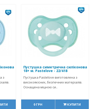
іконова
Пустушка симетрична силіконова
18+ м. Pastelove - 22/418
а з
Пустушка Pastelove виготовлена з
іалів.
високоякісних, безпечних матеріалів.
Оснащена міцною си..
ПИТИ
0 ГРН
КУПИТИ