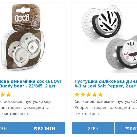
нова динамічна соска LOVI
Пустушка силіконова дин
 Buddy bear - 22/865, 2 шт
0-3 м Lovi Salt Pepper, 2 шт
і силіконові пустушки серії
Силіконові динамічні пустушки S
ar створені фахівцями та
Pepper - створені фахівцями та
 з метою розв..
з метою роз..
 ГРН
КУПИТИ
0 ГРН
КУ