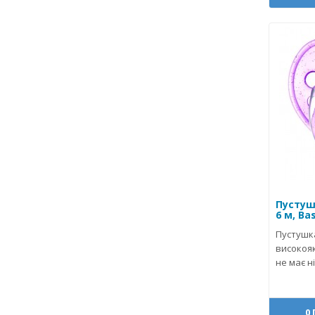
Пустуш
6 м, Bas
Пустушка
високояк
не має ні
0