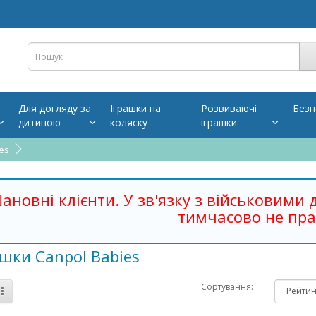
Для догляду за
Іграшки на
Розвиваючі
Безп
дитиною
коляску
іграшки
es
ановні клієнти. У зв'язку з військовими 
тимчасово не пра
шки Canpol Babies
Сортування: