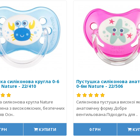
ка силіконова кругла 0-6
Пустушка силіконова ана
 Nature - 22/410
0-6м Nature - 22/506
 силіконова кругла Nature
Силіконова пустушка високої як
ена з високоякісних, безпечних
анатомічну форму.Добре
ів Осн..
вентильована.Підходить для ..
 ГРН
КУПИТИ
0 ГРН
КУ