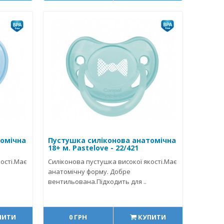
томічна
Пустушка силіконова анатомічна
18+ м. Pastelove - 22/421
ості.Має
Силіконова пустушка високої якості.Має
анатомічну форму. Добре
вентильована.Підходить для ..
ПИТИ
0 ГРН
КУПИТИ