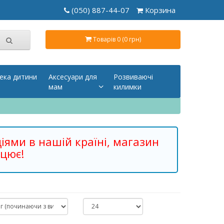
(050) 887-44-07
Корзина
Товарів 0 (0 грн)
ека дитини
Аксесуари для
Розвиваючі
мам
килимки
діями в нашій країні, магазин
цює!