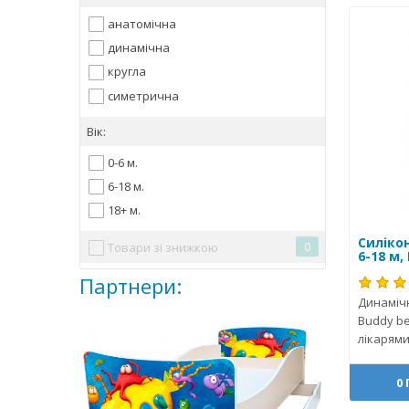
анатомічна
динамічна
кругла
симетрична
Вік:
0-6 м.
6-18 м.
18+ м.
Силіко
0
Товари зі знижкою
6-18 м,
Партнери:
Динамічн
Buddy be
лікарями
0