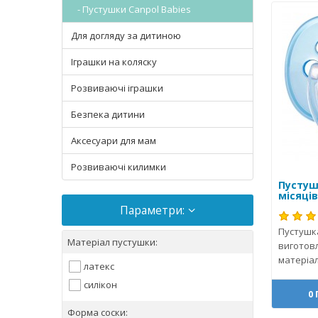
- Пустушки Canpol Babies
Для догляду за дитиною
Іграшки на коляску
Розвиваючі іграшки
Безпека дитини
Аксесуари для мам
Розвиваючі килимки
Пустуш
місяців
Параметри:
Пустушка
Матеріал пустушки:
виготовл
матеріал
латекс
силікон
0
Форма соски: