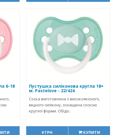
ла 6-18
Пустушка силіконова кругла 18+
м. Pastelove - 22/424
ного,
Соска виготовлена з високоякісного,
скою
міцного силікону, оснащена соскою
круглої форми. Обідо..
ПИТИ
0 ГРН
КУПИТИ