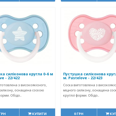
ка силіконова кругла 0-6 м
Пустушка силіконова круг
ve - 22/422
м. Pastelove - 22/423
готовлена з високоякісного,
Соска виготовлена з високоякіс
силікону, оснащена соскою
міцного силікону, оснащена со
форми. Обідо..
круглої форми. Обідо..
 ГРН
КУПИТИ
0 ГРН
КУ