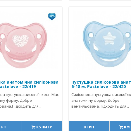
ка анатомічна силіконова
Пустушка силіконова ана
Pastelove - 22/419
6-18 м. Pastelove - 22/420
ва пустушка високої якості.Має
Силіконова пустушка високої як
чну форму. Добре
анатомічну форму. Добре
вана.Підходить для ..
вентильована.Підходить для ..
 ГРН
КУПИТИ
0 ГРН
КУ