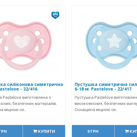
ка силіконова симетрична
Пустушка симетрична сил
Pastelove - 22/416
6-18 м. Pastelove - 22/417
 Pastelove виготовлена з
Пустушка Pastelove виготовлен
існих, безпечних матеріалів.
високоякісних, безпечних матер
 міцною си..
Оснащена міцною си..
 ГРН
КУПИТИ
0 ГРН
КУ