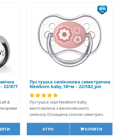
амічна
Пустушка силіконова симетрична
 - 22/877
Newborn baby,18+м - 22/582_pin
alt &
Пустушка серії Newborn baby
 лікарями
виготовлена з високоякісного
силікону.Оснащена соскою симетрич..
ПИТИ
0 ГРН
КУПИТИ