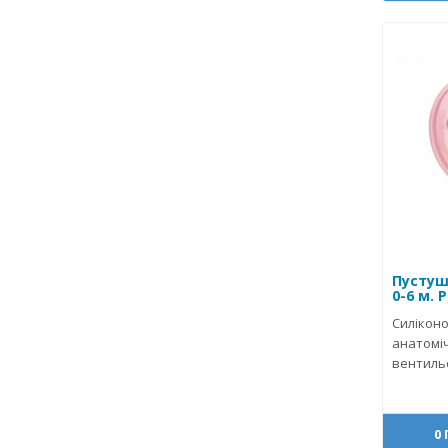
Пустуш
0-6 м. 
Силіконо
анатомі
вентильо
0