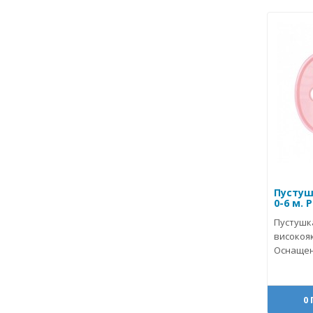
Пустуш
0-6 м. 
Пустушка
високояк
Оснащена
0