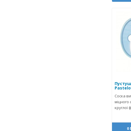
Пустуш
Pastelo
Соска ви
міцного 
круглої 
0