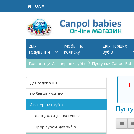
UA
Для
Мобілі на
Для перших
годування
колиску
зубів
Головна
Для перших зубів
Пустушки Canpol Babi
Для годування
Ш
Мобілі на ліжечко
Для перших зубів
Пусту
- Ланцюжки до пустушок
- Прорізувачі для зубів