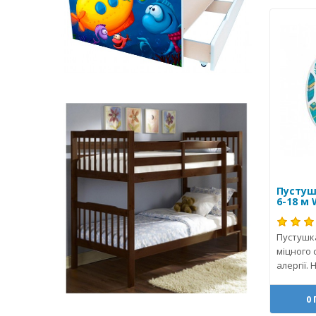
Пустуш
6-18 м 
Пустушк
міцного 
алергії. Н
0