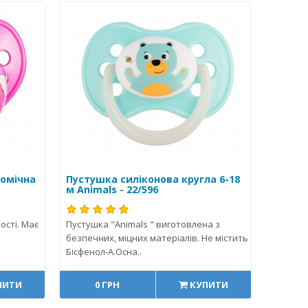
томічна
Пустушка силіконова кругла 6-18
м Animals - 22/596
ості. Має
Пустушка "Animals " виготовлена з
безпечних, міцних матеріалів. Не містить
Бісфенол-А.Осна..
ПИТИ
0 ГРН
КУПИТИ