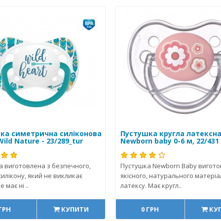
ка симетрична силіконова
Пустушка кругла латексн
Wild Nature - 23/289_tur
Newborn baby 0-6 м, 22/431
а виготовлена з безпечного,
Пустушка Newborn Baby вигото
силікону, який не викликає
якісного, натурального матеріа
е має ні ..
латексу. Має кругл..
 ГРН
КУПИТИ
0 ГРН
КУ