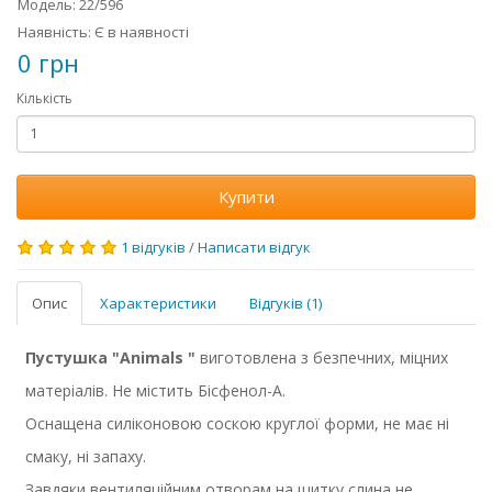
Модель: 22/596
Наявність: Є в наявності
0 грн
Кількість
Купити
1 відгуків
/
Написати відгук
Опис
Характеристики
Відгуків (1)
Пустушка "Animals "
виготовлена з безпечних, міцних
матеріалів. Не містить Бісфенол-А.
Оснащена силіконовою соскою круглої форми, не має ні
смаку, ні запаху.
Завдяки вентиляційним отворам на щитку слина не