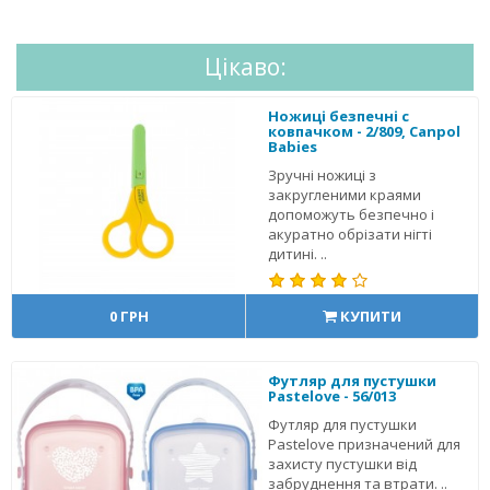
Цікаво:
Ножиці безпечні c
ковпачком - 2/809, Canpol
Babies
Зручні ножиці з
закругленими краями
допоможуть безпечно і
акуратно обрізати нігті
дитині. ..
0 ГРН
КУПИТИ
Футляр для пустушки
Pastelove - 56/013
Футляр для пустушки
Pastelove призначений для
захисту пустушки від
забруднення та втрати. ..