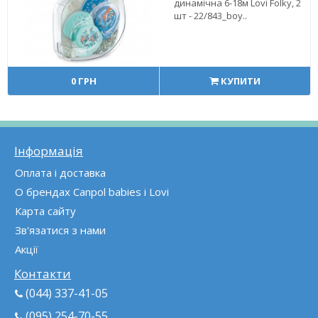
динамічна 6-18м Lovi Folky, 2
шт - 22/843_boy..
0 ГРН
КУПИТИ
Інформація
Оплата і доставка
О брендах Canpol babies і Lovi
Карта сайту
Зв'язатися з нами
Акції
Контакти
(044) 337-41-05
(095) 254-70-55