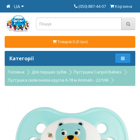
UA
(050) 887-44-07
Корзина
Товарів 0 (0 грн)
Категорії
Головна
Для перших зубів
Пустушки Canpol Babies
Пустушка силіконова кругла 6-18 м Animals - 22/596