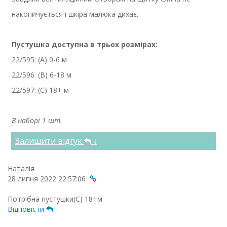
накопичується і шкіра малюка дихає.
Пустушка доступна в трьох розмірах:
22/595: (А) 0-6 м
22/596: (В) 6-18 м
22/597: (C) 18+ м
В наборі 1 шт.
Залишити відгук
↓
Наталія
28 липня 2022 22:57:06
Потрібна пустушки(С) 18+м
Відповісти