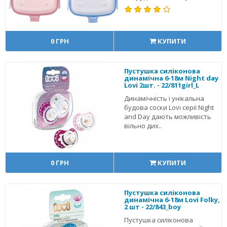
0 ГРН
КУПИТИ
Пустушка силіконова
динамічна 6-18м Night day
Lovi 2шт. - 22/811girl_L
Динамічність і унікальна
будова соски Lovi серії Night
and Day дають можливість
вільно дих..
0 ГРН
КУПИТИ
Пустушка силіконова
динамічна 6-18м Lovi Folky,
2 шт - 22/843_boy
Пустушка силіконова