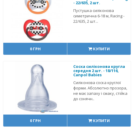
- 22/635, 2 шт.
Пустушка силіконова
симетрична 6-18 м, Racing -
22/635, 2 шт...
0 ГРН
КУПИТИ
Соска силіконова кругла
середня 2 шт. - 18/116,
Canpol Babies
Силіконова соска круглої
форми. Абсолютно прозора,
не має запаху і смаку, стійка
до сонячн..
0 ГРН
КУПИТИ