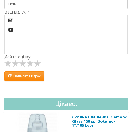
Ваш відгук:
*


Дайте оцінку:
Написати відгук
Цікаво:
Скляна Пляшечка Diamond
Glass 150 мл Botanic -
74/105 Lovi