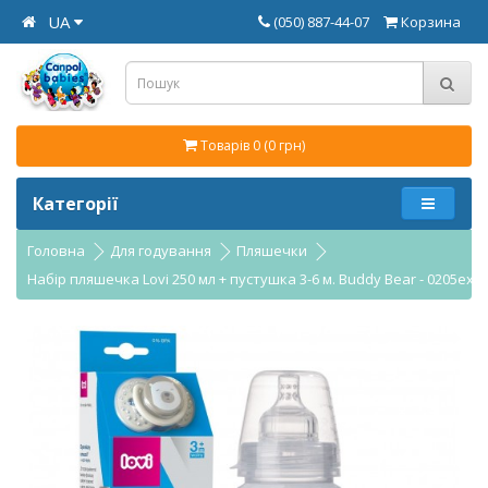
UA
(050) 887-44-07
Корзина
Товарів 0 (0 грн)
Категорії
Головна
Для годування
Пляшечки
Набір пляшечка Lovi 250 мл + пустушка 3-6 м. Buddy Bear - 0205exp