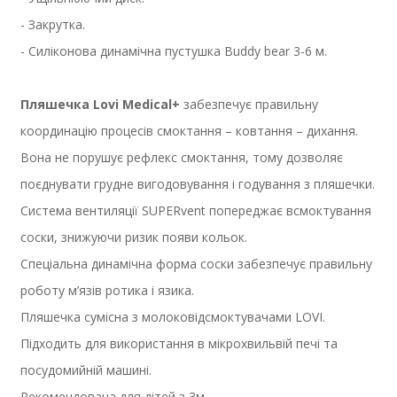
- Закрутка.
- Силіконова динамічна пустушка Buddy bear 3-6 м.
Пляшечка Lovi Medical+
забезпечує правильну
координацію процесів смоктання – ковтання – дихання.
Вона не порушує рефлекс смоктання, тому дозволяє
поєднувати грудне вигодовування і годування з пляшечки.
Система вентиляції SUPERvent попереджає всмоктування
соски, знижуючи ризик появи кольок.
Спеціальна динамічна форма соски забезпечує правильну
роботу м’язів ротика і язика.
Пляшечка сумісна з молоковідсмоктувачами LOVI.
Підходить для використання в мікрохвильвій печі та
посудомийній машині.
Рекомендована для дітей з 3м.