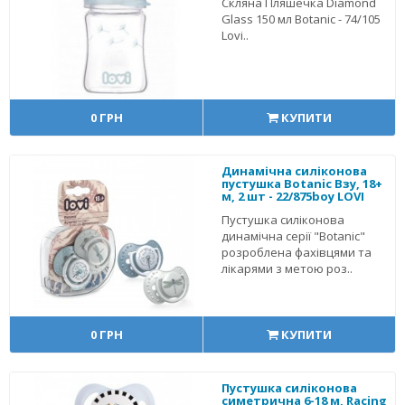
Скляна Пляшечка Diamond
Glass 150 мл Botanic - 74/105
Lovi..
0 ГРН
КУПИТИ
Динамічна силіконова
пустушка Botanic Взу, 18+
м, 2 шт - 22/875boy LOVI
Пустушка силіконова
динамічна серії "Botanic"
розроблена фахівцями та
лікарями з метою роз..
0 ГРН
КУПИТИ
Пустушка силіконова
симетрична 6-18 м, Racing