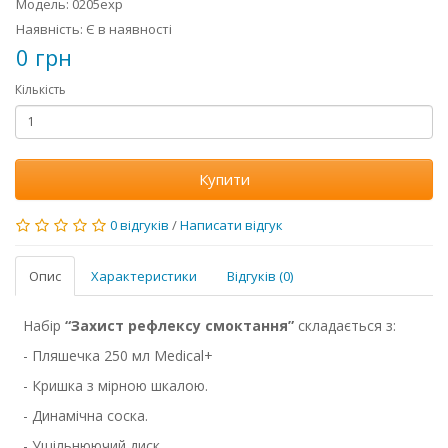
Модель: 0205exp
Наявність: Є в наявності
0 грн
Кількість
Купити
0 відгуків
/
Написати відгук
Опис
Характеристики
Відгуків (0)
Набір
“Захист рефлексу смоктання”
складається з:
- Пляшечка 250 мл Мedical+
- Кришка з мірною шкалою.
- Динамічна соска.
- Ущільнюючий диск.