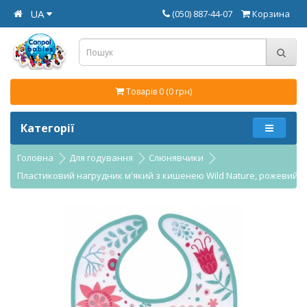
UA
(050) 887-44-07
Корзина
Товарів 0 (0 грн)
Категорії
Головна
Для годування
Слюнявчики
Пластиковий нагрудник м'який з кишенею Wild Nature, рожевий -9