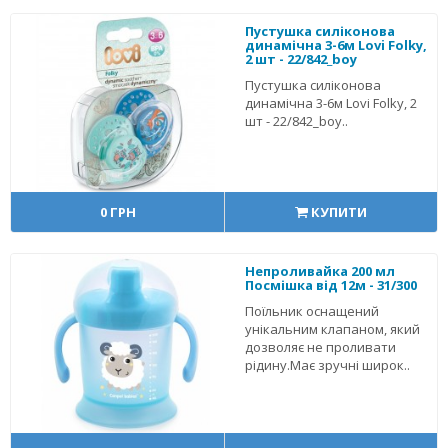
Пустушка силіконова
динамічна 3-6м Lovi Folky,
2 шт - 22/842_boy
Пустушка силіконова
динамічна 3-6м Lovi Folky, 2
шт - 22/842_boy..
0 ГРН
КУПИТИ
Непроливайка 200 мл
Посмішка від 12м - 31/300
Поїльник оснащений
унікальним клапаном, який
дозволяє не проливати
рідину.Має зручні широк..