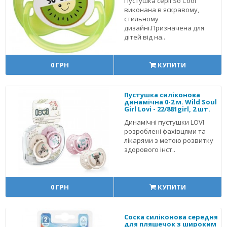
Пустушка серії So Cool
виконана в яскравому,
стильному
дизайні.Призначена для
дітей від на..
0 ГРН
КУПИТИ
Пустушка силіконова
динамічна 0-2 м. Wild Soul
Girl Lovi - 22/881girl, 2 шт.
Динамічні пустушки LOVI
розроблені фахівцями та
лікарями з метою розвитку
здорового інст..
0 ГРН
КУПИТИ
Соска силіконова середня
для пляшечок з широким