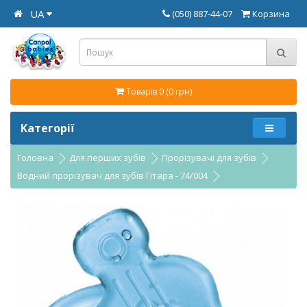
UA
(050) 887-44-07
Корзина
Товарів 0 (0 грн)
Категорії
Головна
Для перших зубів
Прорізувачі для зубів
Водний прорізувач для зубів Гітара - 74/004