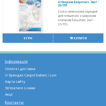
отвором Easystart, 2шт -
21/731
Соска силіконова середня
для пляшечок з широким
отвором Easystart, 2шт -
21/731..
0 ГРН
КУПИТИ
Інформація
Оплата і доставка
О брендах Canpol babies і Lovi
Карта сайту
Зв'язатися з нами
Акції
Контакти