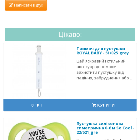
Написати відгук
Цікаво:
Тримач для пустушки
ROYAL BABY - 51/025_grey
Цей яскравий і стильний
аксесуар допоможе
захистити пустушку від
падіння, забруднення або ..
0 ГРН
КУПИТИ
Пустушка силіконова
симетрична 0-6 м So Cool -
22/521_gre