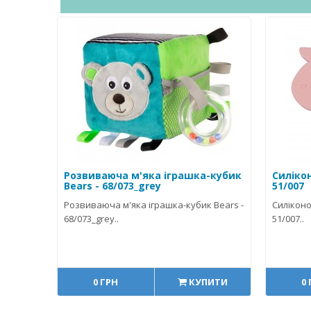
Розвиваюча м'яка іграшка-кубик
Силіко
Bears - 68/073_grey
51/007
Розвиваюча м'яка іграшка-кубик Bears -
Силіконо
68/073_grey..
51/007..
0 ГРН
КУПИТИ
0