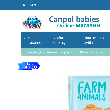
UA
Для
Мобілі на
Для перших
годування
колиску
зубів
Головна
Розвиваючі іграшки
Книги та кубики