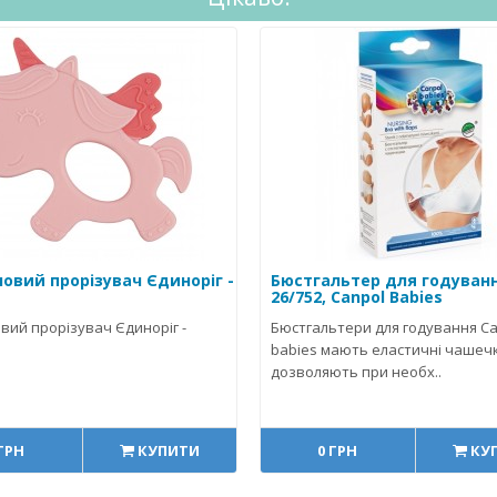
новий прорізувач Єдиноріг -
Бюстгальтер для годуванн
26/752, Canpol Babies
вий прорізувач Єдиноріг -
Бюстгальтери для годування Ca
babies мають еластичні чашечки
дозволяють при необх..
 ГРН
КУПИТИ
0 ГРН
КУ