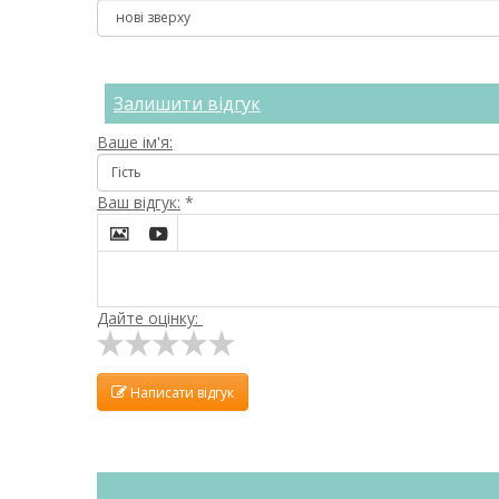
Залишити відгук
Ваше ім'я:
Ваш відгук:
*


Дайте оцінку:
Написати відгук