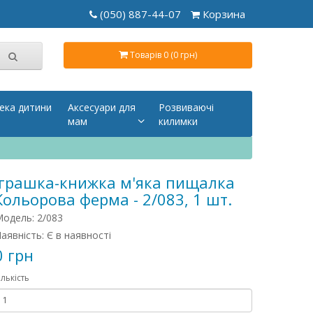
(050) 887-44-07
Корзина
Товарів 0 (0 грн)
ека дитини
Аксесуари для
Розвиваючі
мам
килимки
Іграшка-книжка м'яка пищалка
Кольорова ферма - 2/083, 1 шт.
одель: 2/083
аявність: Є в наявності
0 грн
ількість