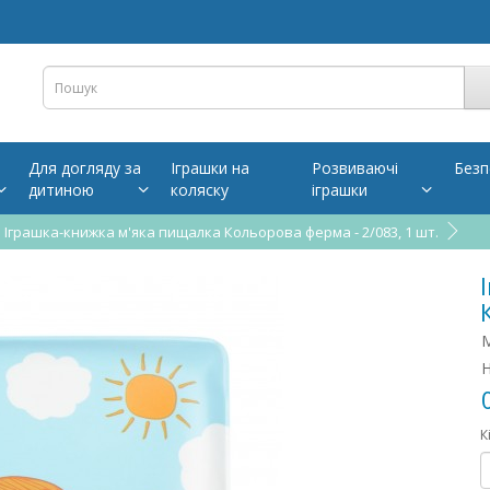
Для догляду за
Іграшки на
Розвиваючі
Безп
дитиною
коляску
іграшки
Іграшка-книжка м'яка пищалка Кольорова ферма - 2/083, 1 шт.
М
Н
К