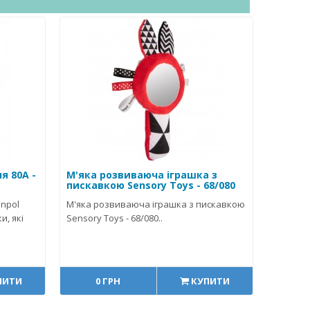
я 80A -
М'яка розвиваюча іграшка з
пискавкою Sensory Toys - 68/080
npol
М'яка розвиваюча іграшка з пискавкою
, які
Sensory Toys - 68/080..
ПИТИ
0 ГРН
КУПИТИ