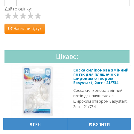
Дайте оцінку:
Написати відгук
Цікаво:
Соска силіконова змінний
потік для пляшечок з
широким отвором
Easystart, 2шт - 21/734
Соска силіконова змінний
потік для пляшечок з
широким отвором Easystart,
2шт - 21/734..
0 ГРН
КУПИТИ