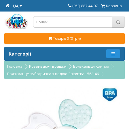
UA
(050) 887-44-07
Корзина
Товарів 0 (0 грн)
Категорії
Головна
Розвиваючі іграшки
Брязкальця Канпол
Брязкальце-зубогризка з водою Звірятка - 56/146